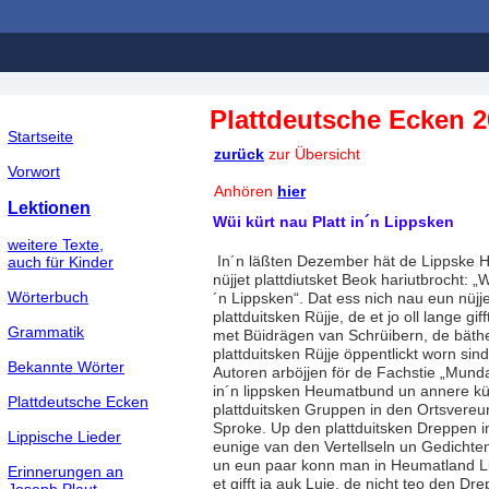
Plattdeutsche Ecken 
Startseite
zurück
zur Übersicht
Vorwort
Anhören
hier
Lektionen
Wüi kürt nau Platt in´n Lippske
weitere Texte,
In´n läßten Dezember hät de Lippske
auch für Kinder
nüjjet plattdiutsket Beok hariutbrocht: „W
Wörterbuch
´n Lippsken“. Dat ess nich nau eun nüjj
plattduitsken Rüjje, de et jo oll lange gi
Grammatik
met Büidrägen van Schrüibern, de bäthe
plattduitsken Rüjje öppentlickt worn sin
Bekannte Wörter
Autoren arböjjen för de Fachstie „Mund
in´n lippsken Heumatbund un annere k
Plattdeutsche Ecken
plattduitsken Gruppen in den Ortsvere
Sproke. Up den plattduitsken Dreppen in
Lippische Lieder
eunige van den Vertellseln un Gedichte
un eun paar konn man in Heumatland L
Erinnerungen an
et gifft ja auk Luie, de nicht teo den D