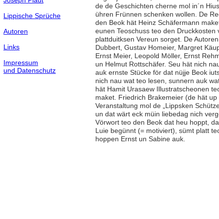
Joseph Plaut
de de Geschichten cherne mol in´n Hiu
ühren Frünnen schenken wollen. De R
Lippische Sprüche
den Beok hät Heinz Schäfermann maket,
eunen Teoschuss teo den Druckkosten 
Autoren
plattduitksen Vereun sorget. De Autoren
Links
Dubbert, Gustav Homeier, Margret Käup
Ernst Meier, Leopold Möller, Ernst Re
Impressum
un Helmut Rottschäfer. Seu hät nich nau
und Datenschutz
auk ernste Stücke för dat nüjje Beok iut
nich nau wat teo lesen, sunnern auk wat 
hät Hamit Urasaew Illustratscheonen t
maket. Friedrich Brakemeier (de hät up
Veranstaltung mol de „Lippsken Schütze
un dat wärt eck müin liebedag nich verg
Vörwort teo den Beok dat heu hoppt, dat
Luie begünnt (= motiviert), sümt platt te
hoppen Ernst un Sabine auk.